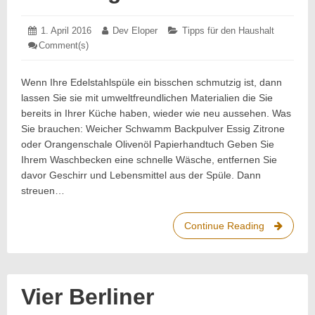
Posted
1. April 2016
1.
Author:
Dev Eloper
Categories:
Tipps für den Haushalt
on:
April
Comment(s)
: Edelstahlspüle
2016
reinigen
einfach
gemacht
Wenn Ihre Edelstahlspüle ein bisschen schmutzig ist, dann
lassen Sie sie mit umweltfreundlichen Materialien die Sie
bereits in Ihrer Küche haben, wieder wie neu aussehen. Was
Sie brauchen: Weicher Schwamm Backpulver Essig Zitrone
oder Orangenschale Olivenöl Papierhandtuch Geben Sie
Ihrem Waschbecken eine schnelle Wäsche, entfernen Sie
davor Geschirr und Lebensmittel aus der Spüle. Dann
streuen…
Continue Reading
Edelstahls
reinigen
einfach
gemacht
Vier Berliner