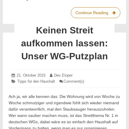
Continue Reading
Das
Geschäfts
von
Keinen Streit
Helpling
&
aufkommen lassen:
Co.
–
Unser WG-Putzplan
Eine
Analyse
Posted
21. Oktober 2015
21.
Author:
Dev Eloper
on:
Oktober
Categories:
Tipps für den Haushalt
Comment(s)
: Keinen
2015
Streit
aufkommen
lassen:
Ach ja, wir alle kennen das: Die Wohnung wird von Woche zu
Unser
Woche schmutziger und irgendwie fühlt sich wieder niemand
WG-
Putzplan
dafür verantwortlich, mal den Staubsauger herauszuholen.
Wer wann sauber machen muss, ist das Streitthema Nr. 1 in
deutschen WGs, dabei wäre es so einfach den Haushalt auf
Vordermann zu halten, wenn man es nur organisieren