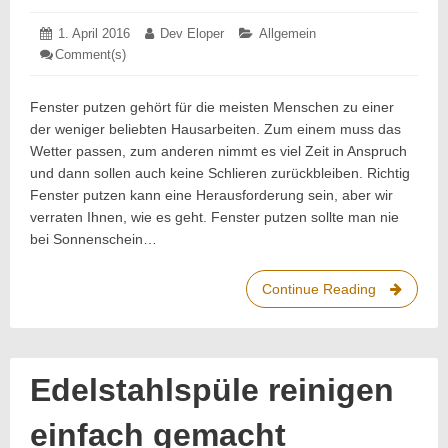
Posted
1. April 2016
1.
Author:
Dev Eloper
Categories:
Allgemein
on:
April
Comment(s)
: Fenster
2016
putzen,
aber
richtig
Fenster putzen gehört für die meisten Menschen zu einer
der weniger beliebten Hausarbeiten. Zum einem muss das
Wetter passen, zum anderen nimmt es viel Zeit in Anspruch
und dann sollen auch keine Schlieren zurückbleiben. Richtig
Fenster putzen kann eine Herausforderung sein, aber wir
verraten Ihnen, wie es geht. Fenster putzen sollte man nie
bei Sonnenschein…
Continue Reading
Fenster
putzen,
aber
richtig
Edelstahlspüle reinigen
einfach gemacht