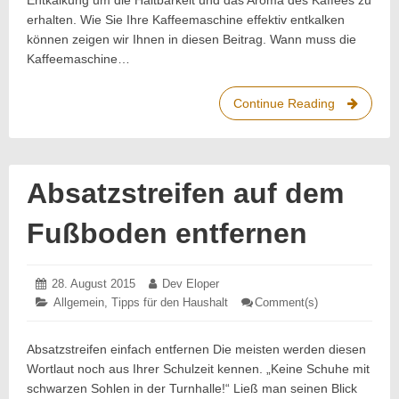
Entkalkung um die Haltbarkeit und das Aroma des Kaffees zu
erhalten. Wie Sie Ihre Kaffeemaschine effektiv entkalken
können zeigen wir Ihnen in diesen Beitrag. Wann muss die
Kaffeemaschine…
Continue Reading
Kaffeemas
entkalken
–
So
wird’s
Absatzstreifen auf dem
gemacht!
Fußboden entfernen
Posted
28. August 2015
28.
Author:
Dev Eloper
on:
August
Categories:
Allgemein
,
Tipps für den Haushalt
Comment(s)
: Absatzstreife
2015
auf
dem
Fußboden
Absatzstreifen einfach entfernen Die meisten werden diesen
entfernen
Wortlaut noch aus Ihrer Schulzeit kennen. „Keine Schuhe mit
schwarzen Sohlen in der Turnhalle!“ Ließ man seinen Blick