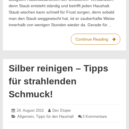
denn Staub entsteht ständig und betrifft jeden Haushalt.
Staub wischen kann schnell für Frust sorgen, denn sobald
man den Staub weggewischt hat, ist er zauberhafte Weise
innerhalb von wenigen Stunden wieder da. Gerade für…
Continue Reading
Staub
wischen
mit
Links!
Silber reinigen – Tipps
für strahlenden
Schmuck!
Posted
24. August 2015
24.
Author:
Dev Eloper
on:
August
Categories:
Allgemein
,
Tipps für den Haushalt
3 Kommentare
zu
2015
Silber
reinigen