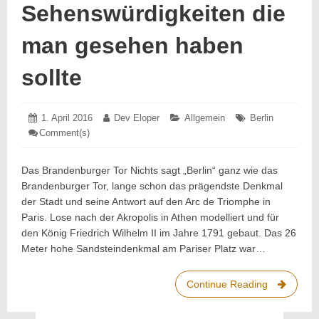
Sehenswürdigkeiten die
man gesehen haben
sollte
Posted
1. April 2016
1.
Author:
Dev Eloper
Categories:
Allgemein
Tags:
Berlin
on:
April
Comment(s)
: Vier
2016
Berliner
Sehenswürdigkeiten
die
Das Brandenburger Tor Nichts sagt „Berlin“ ganz wie das
man
Brandenburger Tor, lange schon das prägendste Denkmal
gesehen
haben
der Stadt und seine Antwort auf den Arc de Triomphe in
sollte
Paris. Lose nach der Akropolis in Athen modelliert und für
den König Friedrich Wilhelm II im Jahre 1791 gebaut. Das 26
Meter hohe Sandsteindenkmal am Pariser Platz war…
Continue Reading
Vier
Berliner
Sehenswür