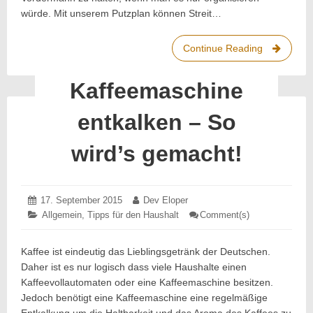
würde. Mit unserem Putzplan können Streit…
Continue Reading
Keinen
Streit
aufkomme
Kaffeemaschine
lassen:
Unser
entkalken – So
WG-
Putzplan
wird’s gemacht!
Posted
17. September 2015
23.
Author:
Dev Eloper
on:
April
Categories:
Allgemein
,
Tipps für den Haushalt
Comment(s)
: Kaffeemaschi
2024
entkalken
–
So
Kaffee ist eindeutig das Lieblingsgetränk der Deutschen.
wird’s
Daher ist es nur logisch dass viele Haushalte einen
gemacht!
Kaffeevollautomaten oder eine Kaffeemaschine besitzen.
Jedoch benötigt eine Kaffeemaschine eine regelmäßige