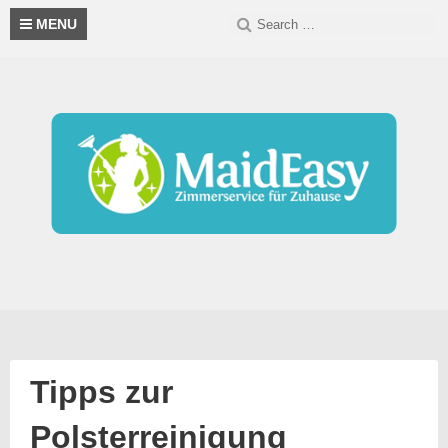
Skip
Search
S
MENU
to
for:
content
Tipps zur
Polsterreinigung