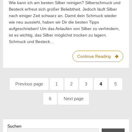
–
Wie kann ich am besten Silber reinigen? Silberschmuck und
Tipps
Besteck erfreut sich großer Beliebtheit. Jedoch läuft Silber
für
strahlenden
nach einiger Zeit schwarz an. Damit dein Schmuck wieder
Schmuck!
wie neu aussieht, haben wir Dir die besten Tipps
aufgeschrieben! Um das Anlaufen von Silber zu verhindern,
ist es wichtig, das Silber möglichst trocken zu lagern.
Schmuck und Besteck…
Continue Reading
Silber
reinigen
–
Tipps
Pagination
für
Previous page
Page:
1
Page:
2
Page:
3
Page:
4
Page:
5
strahlend
Schmuck!
Page:
6
Next page
Suchen