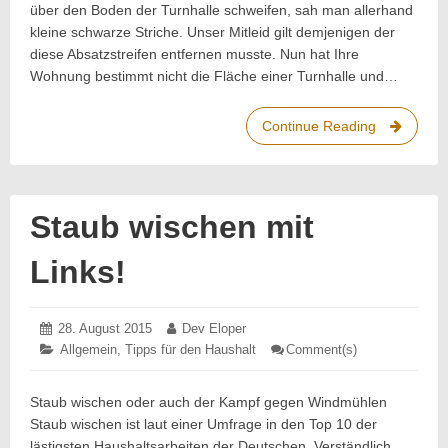
über den Boden der Turnhalle schweifen, sah man allerhand
kleine schwarze Striche. Unser Mitleid gilt demjenigen der
diese Absatzstreifen entfernen musste. Nun hat Ihre
Wohnung bestimmt nicht die Fläche einer Turnhalle und…
Continue Reading
Absatzstre
auf
dem
Fußboden
entfernen
Staub wischen mit
Links!
Posted
28. August 2015
28.
Author:
Dev Eloper
on:
August
Categories:
Allgemein
,
Tipps für den Haushalt
Comment(s)
: Staub
2015
wischen
mit
Links!
Staub wischen oder auch der Kampf gegen Windmühlen
Staub wischen ist laut einer Umfrage in den Top 10 der
lästigsten Haushaltsarbeiten der Deutschen. Verständlich,