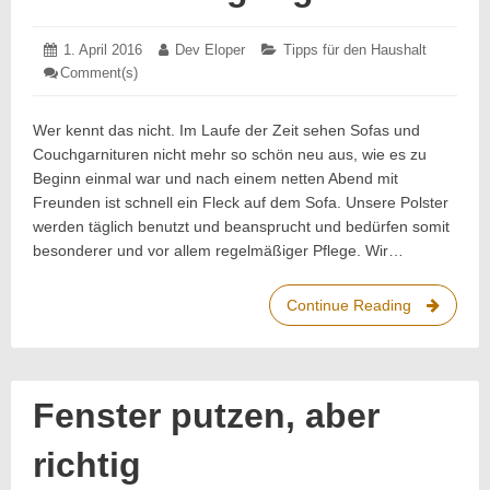
Posted
1. April 2016
1.
Author:
Dev Eloper
Categories:
Tipps für den Haushalt
on:
April
Comment(s)
: Tipps
2016
zur
Polsterreinigung
Wer kennt das nicht. Im Laufe der Zeit sehen Sofas und
Couchgarnituren nicht mehr so schön neu aus, wie es zu
Beginn einmal war und nach einem netten Abend mit
Freunden ist schnell ein Fleck auf dem Sofa. Unsere Polster
werden täglich benutzt und beansprucht und bedürfen somit
besonderer und vor allem regelmäßiger Pflege. Wir…
Continue Reading
Tipps
zur
Polsterrei
Fenster putzen, aber
richtig