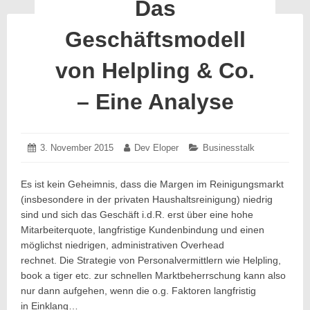
Das
die
man
Geschäftsmodell
gesehen
haben
von Helpling & Co.
sollte
– Eine Analyse
Posted
3. November 2015
3.
Author:
Dev Eloper
Categories:
Businesstalk
on:
November
2015
Es ist kein Geheimnis, dass die Margen im Reinigungsmarkt
(insbesondere in der privaten Haushaltsreinigung) niedrig
sind und sich das Geschäft i.d.R. erst über eine hohe
Mitarbeiterquote, langfristige Kundenbindung und einen
möglichst niedrigen, administrativen Overhead
rechnet. Die Strategie von Personalvermittlern wie Helpling,
book a tiger etc. zur schnellen Marktbeherrschung kann also
nur dann aufgehen, wenn die o.g. Faktoren langfristig
in Einklang…