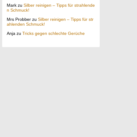
Mark
zu
Silber reinigen – Tipps für strahlende
n Schmuck!
Mrs Probber
zu
Silber reinigen – Tipps für str
ahlenden Schmuck!
Anja
zu
Tricks gegen schlechte Gerüche