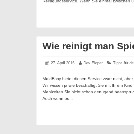
Reinigungsservice. Wenn Sie einmal zwischen 
Wie reinigt man Spi
Posted
27. April 2016
27.
Author:
Dev Eloper
Categories:
Tipps für d
on:
April
2016
MaidEasy bietet diesen Service zwar nicht, aber
Wir wissen ja wie beschäftigt Sie mit Ihrem Kin
Mahlzeiten Sie nicht schon genügend beanspruc
Auch wenn es…