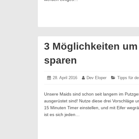
3 Möglichkeiten um 
sparen
Posted
28. April 2016
28.
Author:
Dev Eloper
Categories:
Tipps für d
on:
April
2016
Unsere Maids sind schon seit langem im Putzgesc
ausgerüstet sind! Nutze diese drei Vorschläge
15 Minuten Timer einstellen, und mit Eifer weg
ist es sich jeden…