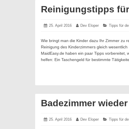
Reinigungstipps fü
Posted
25. April 2016
25.
Author:
Dev Eloper
Categories:
Tipps für d
on:
April
2016
Wie bringt man die Kinder dazu Ihr Zimmer zu r
Reinigung des Kinderzimmers gleich wesentlich
MaidEasy.de haben ein paar Tipps vorbereitet, 
helfen: Ein Taschengeld für bestimmte Tätigkei
Badezimmer wieder 
Posted
25. April 2016
25.
Author:
Dev Eloper
Categories:
Tipps für d
on:
April
2016