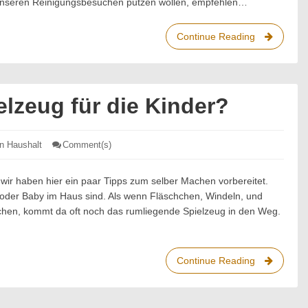
unseren Reinigungsbesuchen putzen wollen, empfehlen…
Continue Reading
Sicherheit
beim
Sauber
Machen
elzeug für die Kinder?
en Haushalt
Comment(s)
: Wie
reinigt
man
Spielzeug
 wir haben hier ein paar Tipps zum selber Machen vorbereitet.
für
d oder Baby im Haus sind. Als wenn Fläschchen, Windeln, und
die
Kinder?
hen, kommt da oft noch das rumliegende Spielzeug in den Weg.
Continue Reading
Wie
reinigt
man
Spielzeug