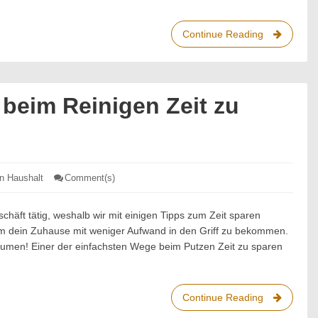
Continue Reading
Frühjahrsp
mit
einfachen
Haushaltsmi
beim Reinigen Zeit zu
en Haushalt
Comment(s)
: 3
Möglichkeiten
um
beim
häft tätig, weshalb wir mit einigen Tipps zum Zeit sparen
Reinigen
 um dein Zuhause mit weniger Aufwand in den Griff zu bekommen.
Zeit
zu
räumen! Einer der einfachsten Wege beim Putzen Zeit zu sparen
sparen
Continue Reading
3
Möglichkei