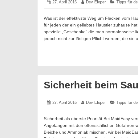
Posted
27. April 2016
27.
Author:
Dev Eloper
Categories:
Tipps für d
on:
April
2016
Was ist der effektivste Weg um Flecken vom Haus
für jeden der ein geliebtes Haustier zuhause h
spezielle „Geschenke“ die man normalerweise 
jedoch nicht zur lästigen Pflicht werden, die si
Sicherheit beim Sa
Posted
27. April 2016
27.
Author:
Dev Eloper
Categories:
Tipps für d
on:
April
2016
Sicherheit als oberste Priorität Bei MaidEasy ve
Angefangen mit den offensichtlichen Gefahren wi
Bleiche und Ammoniak mischen, wir bei MaidEasy