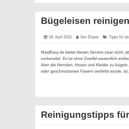
Bügeleisen reinigen
Posted
28. April 2016
28.
Author:
Dev Eloper
Categories:
Tipps für d
on:
April
2016
MaidEasy.de bietet diesen Service zwar nicht, 
vorbereitet. Es ist ohne Zweifel wesentlich ei
über die Hemden, Hosen und Kleider zu bügeln.
oder geschmolzenen Fasern verklebt wurde, is
Reinigungstipps für