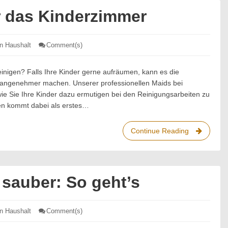
für
r das Kinderzimmer
die
Kinder?
en Haushalt
Comment(s)
: Reinigungstipps
für
das
Kinderzimmer
einigen? Falls Ihre Kinder gerne aufräumen, kann es die
 angenehmer machen. Unserer professionellen Maids bei
wie Sie Ihre Kinder dazu ermutigen bei den Reinigungsarbeiten zu
ten kommt dabei als erstes…
Continue Reading
Reinigungs
für
das
Kinderzim
sauber: So geht’s
en Haushalt
Comment(s)
: Badezimmer
wieder
sauber: