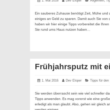
Posted
1. Mai 2016
1.
Author:
Dev Eloper
Categories:
Allgemein
,
Ti
on:
Mai
2016
Ein sauberes Zuhause benötigt Zeit, Mühe und
einiges an Geld zu sparen. Damit auch Sie von 
haben wir hier einige Tipps vorbereitet die Ihre
Sie rund ums Haus nutzen haben…
Frühjahrsputz mit e
Posted
1. Mai 2016
1.
Author:
Dev Eloper
Categories:
Tipps für den
on:
Mai
2016
Sie werden überrascht sein wie viel schneller d
Tipps anwenden. Es mag vorerst wie eine große
erledigt als man glaubt. Also, gehen wir gleich 
werden einiges…