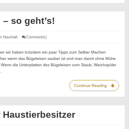
um
beim
Reinigen
 – so geht’s!
Zeit
zu
sparen
en Haushalt
Comment(s)
: Bügeleisen
reinigen
–
so
aber wir haben trotzdem ein paar Tipps zum Selber Machen
geht’s!
nfacher wenn das Bügeleisen sauber ist und man damit ohne Mühe
 Wenn die Unterplatten des Bügeleisen vom Staub, Weichspüler
t…
Continue Reading
Bügeleisen
reinigen
–
so
geht’s!
 Haustierbesitzer