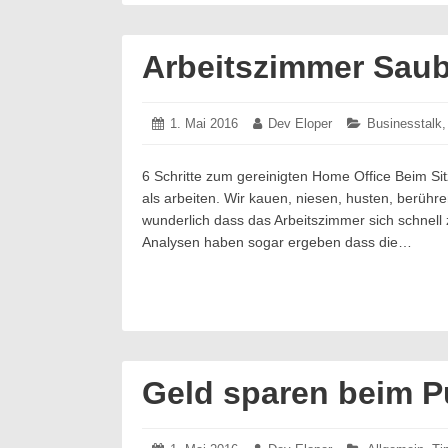
Arbeitszimmer Saub
Posted
1. Mai 2016
1.
Author:
Dev Eloper
Categories:
Businesstalk
on:
Mai
2016
6 Schritte zum gereinigten Home Office Beim Sitz
als arbeiten. Wir kauen, niesen, husten, berühre
wunderlich dass das Arbeitszimmer sich schnell 
Analysen haben sogar ergeben dass die…
Geld sparen beim Pu