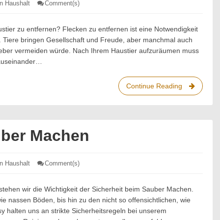
en Haushalt
Comment(s)
: Reinigungstipps
für
Haustierbesitzer
tier zu entfernen? Flecken zu entfernen ist eine Notwendigkeit
at. Tiere bringen Gesellschaft und Freude, aber manchmal auch
lieber vermeiden würde. Nach Ihrem Haustier aufzuräumen muss
e auseinander…
Continue Reading
Reinigungs
für
Haustierbes
uber Machen
en Haushalt
Comment(s)
: Sicherheit
beim
Sauber
Machen
rstehen wir die Wichtigkeit der Sicherheit beim Sauber Machen.
e nassen Böden, bis hin zu den nicht so offensichtlichen, wie
 halten uns an strikte Sicherheitsregeln bei unserem