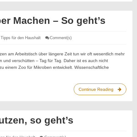
er Machen – So geht’s
,
Tipps für den Haushalt
Comment(s)
: Arbeitszimmer
Sauber
Machen
–
en am Arbeitstisch über längere Zeit tun wir oft wesentlich mehr
So
n und verschütten – Tag für Tag. Daher ist es auch nicht
geht’s
zu einem Zoo für Mikroben entwickelt. Wissenschaftliche
Continue Reading
Arbeitszim
Sauber
Machen
–
So
tzen, so geht’s
geht’s