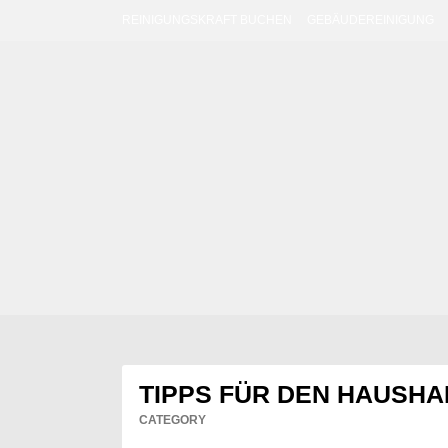
Skip
REINIGUNGSKRAFT BUCHEN
GEBÄUDEREINIGUNG
to
content
TIPPS FÜR DEN HAUSHA
CATEGORY