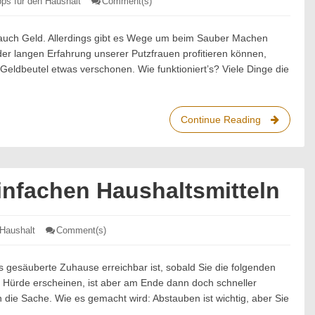
pps für den Haushalt
Comment(s)
: Geld
sparen
beim
Putzen,
 auch Geld. Allerdings gibt es Wege um beim Sauber Machen
so
der langen Erfahrung unserer Putzfrauen profitieren können,
geht’s
n Geldbeutel etwas verschonen. Wie funktioniert’s? Viele Dinge die
Continue Reading
Geld
sparen
beim
Putzen,
so
infachen Haushaltsmitteln
geht’s
 Haushalt
Comment(s)
: Frühjahrsputz
mit
einfachen
Haushaltsmitteln
as gesäuberte Zuhause erreichbar ist, sobald Sie die folgenden
 Hürde erscheinen, ist aber am Ende dann doch schneller
an die Sache. Wie es gemacht wird: Abstauben ist wichtig, aber Sie