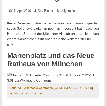
Posted
1. April 2016
1.
Author:
Dev Eloper
Categories:
Allgemein
on:
April
2016
Keine Reise nach München ist komplett wenn man folgende
sechs Sehenswürdigkeiten noch nicht besucht hat – viele von
ihnen sind Zentrum der Münchner Altstadt und man kann von
einem Wahrzeichen zum anderen ohne weiteres zu Fuß
gehen.
Marienplatz und das Neue
Rathaus von München
Chris 73
/
Wikimedia Commons
[
GFDL 1.3
or
CC BY-SA 3.0
],
via Wikimedia Commons