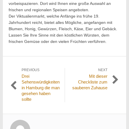
vorbeispazieren. Dort wird Ihnen eine große Auswahl an
frischen und regionalen Speisen angeboten.
Der Viktualienmarkt, welche Anfänge ins frühe 19.
Jahrhundert reicht, bietet alles Mögliche, angefangen mit
Blumen, Honig, Gewürzen, Fleisch, Käse, Eier und Gebäck.
Lassen Sie Ihre Sinne mit den köstlichen Würsten, dem
frischen Gemüse oder den vielen Früchten verführen.
Beitragsnavigation
PREVIOUS
NEXT
Previous
Next
Drei
Mit dieser
post:
post:
Sehenswürdigkeiten
Checkliste zum
in Hamburg die man
sauberen Zuhause
gesehen haben
sollte